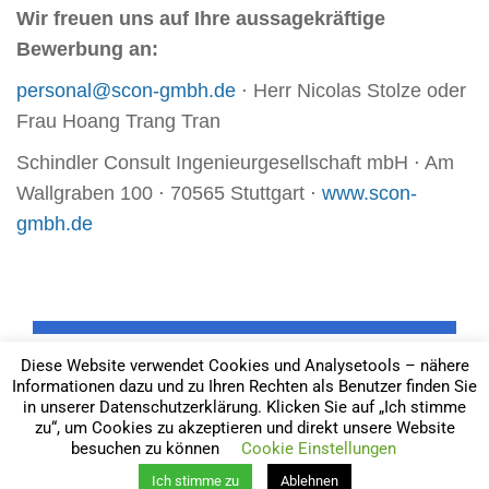
Wir freuen uns auf Ihre aussagekräftige
Bewerbung an:
personal@scon-gmbh.de
⋅ Herr Nicolas Stolze oder
Frau Hoang Trang Tran
Schindler Consult Ingenieurgesellschaft mbH ⋅ Am
Wallgraben 100 ⋅ 70565 Stuttgart ⋅
www.scon-
gmbh.de
|
|
Copyright © Schindler Consult Ing. GmbH
Impressum
Diese Website verwendet Cookies und Analysetools – nähere
Informationen dazu und zu Ihren Rechten als Benutzer finden Sie
Datenschutz / Rechtliches
in unserer Datenschutzerklärung. Klicken Sie auf „Ich stimme
zu“, um Cookies zu akzeptieren und direkt unsere Website
besuchen zu können
Cookie Einstellungen
Ich stimme zu
Ablehnen